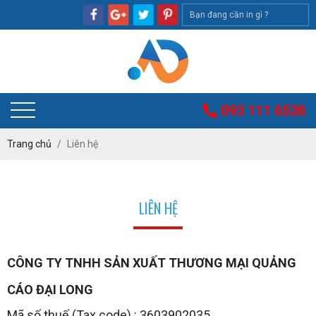
093 111 6538
Trang chủ
Liên hệ
LIÊN HỆ
CÔNG TY TNHH SẢN XUẤT THƯƠNG MẠI QUẢNG
CÁO ĐẠI LONG
Mã số thuế (Tax code) : 3603902035