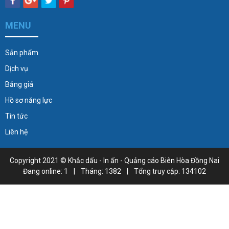
MENU
Sản phẩm
Dịch vụ
Bảng giá
Hồ sơ năng lực
Tin tức
Liên hệ
Copyright 2021 ©
Khắc dấu - In ấn - Quảng cáo Biên Hòa Đồng Nai
Đang online: 1
|
Tháng: 1382
|
Tổng truy cập: 134102