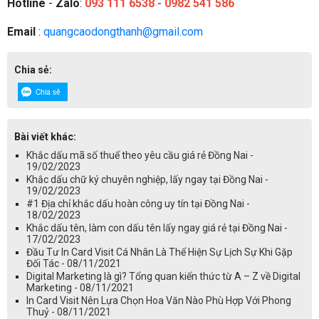
Hotline
-
Zalo
:
093 111 6538 - 0982 541 586
Email
:
quangcaodongthanh@gmail.com
Chia sẻ:
Chia sẻ
Bài viết khác:
Khắc dấu mã số thuế theo yêu cầu giá rẻ Đồng Nai -
19/02/2023
Khắc dấu chữ ký chuyên nghiệp, lấy ngay tại Đồng Nai -
19/02/2023
#1 Địa chỉ khắc dấu hoàn công uy tín tại Đồng Nai -
18/02/2023
Khắc dấu tên, làm con dấu tên lấy ngay giá rẻ tại Đồng Nai -
17/02/2023
Đầu Tư In Card Visit Cá Nhân Là Thể Hiện Sự Lịch Sự Khi Gặp
Đối Tác - 08/11/2021
Digital Marketing là gì? Tổng quan kiến thức từ A – Z về Digital
Marketing - 08/11/2021
In Card Visit Nên Lựa Chọn Hoa Văn Nào Phù Hợp Với Phong
Thuỷ - 08/11/2021