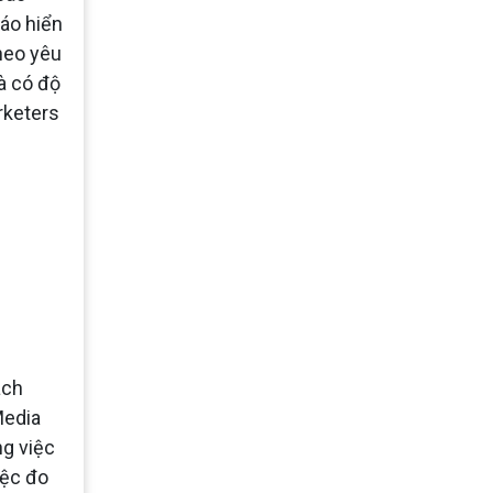
áo hiển
theo yêu
à có độ
rketers
ách
Media
ng việc
iệc đo