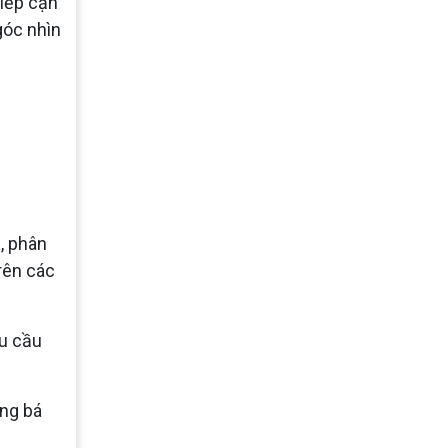
tiếp cận
góc nhìn
á, phân
rên các
hu cầu
ảng bá