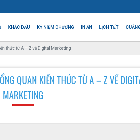
Ủ
KHẮC DẤU
KỶ NIỆM CHƯƠNG
IN ẤN
LỊCH TẾT
QUẢNG
iến thức từ A – Z về Digital Marketing
ỔNG QUAN KIẾN THỨC TỪ A – Z VỀ DIGIT
MARKETING