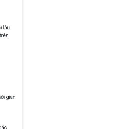
i lâu
trên
hời gian
 các