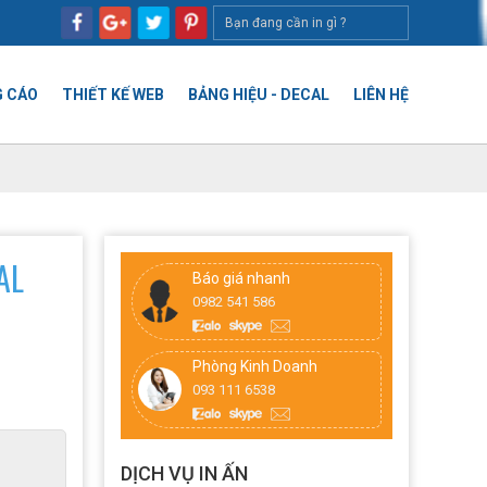
 CÁO
THIẾT KẾ WEB
BẢNG HIỆU - DECAL
LIÊN HỆ
AL
Báo giá nhanh
0982 541 586
Phòng Kinh Doanh
093 111 6538
DỊCH VỤ IN ẤN