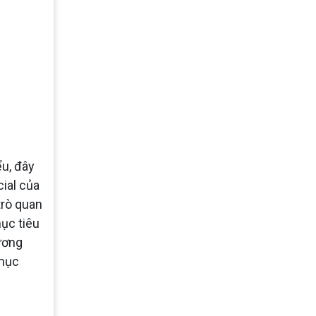
ểu, đây
ial của
trò quan
mục tiêu
hương
 mục