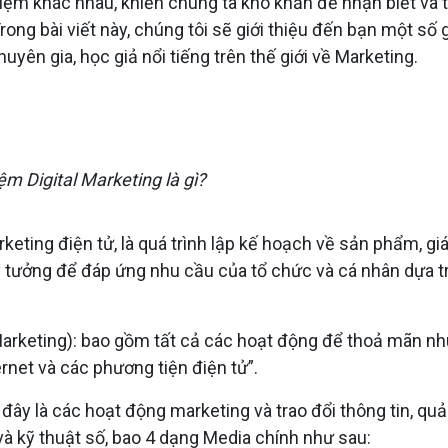
 niệm khác nhau, khiến chúng ta khó khăn để nhận biết và 
rong bài viết này, chúng tôi sẽ giới thiệu đến bạn một số 
uyên gia, học giả nổi tiếng trên thế giới về Marketing.
ệm Digital Marketing là gì?
rketing điện tử, là quá trình lập kế hoạch về sản phẩm, gi
 ý tưởng để đáp ứng nhu cầu của tổ chức và cá nhân dựa t
 Marketing): bao gồm tất cả các hoạt động để thoả mãn n
net và các phương tiện điện tử”.
u đây là các hoạt động marketing và trao đổi thông tin, qu
và kỹ thuật số, bao 4 dạng Media chính như sau: